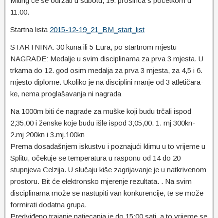
Miting će se održati u subotu, 19. prosinca s početkom u
11:00.
Startna lista
2015-12-19_21_BM_start_list
STARTNINA: 30 kuna ili 5 Eura, po startnom mjestu
NAGRADE: Medalje u svim disciplinama za prva 3 mjesta. U
trkama do 12. god osim medalja za prva 3 mjesta, za 4,5 i 6.
mjesto diplome. Ukoliko je na disciplini manje od 3 atletičara-
ke, nema proglašavanja ni nagrada
Na 1000m biti će nagrade za muške koji budu trčali ispod
2;35,00 i ženske koje budu išle ispod 3;05,00. 1. mj 300kn-
2.mj 200kn i 3.mj.100kn
Prema dosadašnjem iskustvu i poznajući klimu u to vrijeme u
Splitu, očekuje se temperatura u rasponu od 14 do 20
stupnjeva Celzija. U slučaju kiše zagrijavanje je u natkrivenom
prostoru. Bit će elektronsko mjerenje rezultata. . Na svim
disciplinama može se nastupiti van konkurencije, te se može
formirati dodatna grupa.
Predviđeno trajanje natjecanja je do 15:00 sati, a to vrijeme se