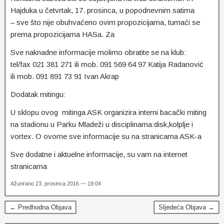
Hajduka u četvrtak, 17. prosinca, u popodnevnim satima
– sve što nije obuhvaćeno ovim propozicijama, tumaći se
prema propozicijama HASa. Za
Sve naknadne informacije molimo obratite se na klub:
tel/fax 021 381 271 ili mob. 091 569 64 97 Katija Radanović
ili mob. 091 891 73 91 Ivan Akrap
Dodatak mitingu:
U sklopu ovog mitinga ASK organizira interni bacački miting
na stadionu u Parku Mladeži u disciplinama:disk,kolplje i
vortex. O ovome sve informacije su na stranicama ASK-a
Sve dodatne i aktuelne informacije, su vam na internet
stranicama
Ažurirano 23. prosinca 2016 — 19:04
← Predhodna Objava
Sljedeća Objava →