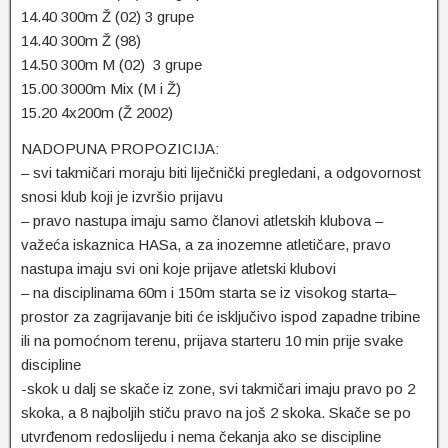
14.40 300m Ž (02) 3 grupe
14.40 300m Ž (98)
14.50 300m M (02) 3 grupe
15.00 3000m Mix (M i Ž)
15.20 4x200m (Ž 2002)
NADOPUNA PROPOZICIJA:
– svi takmičari moraju biti liječnički pregledani, a odgovornost
snosi klub koji je izvršio prijavu
– pravo nastupa imaju samo članovi atletskih klubova –
važeća iskaznica HASa, a za inozemne atletičare, pravo
nastupa imaju svi oni koje prijave atletski klubovi
– na disciplinama 60m i 150m starta se iz visokog starta–
prostor za zagrijavanje biti će isključivo ispod zapadne tribine
ili na pomoćnom terenu, prijava starteru 10 min prije svake
discipline
-skok u dalj se skače iz zone, svi takmičari imaju pravo po 2
skoka, a 8 najboljih stiču pravo na još 2 skoka. Skače se po
utvrđenom redoslijedu i nema čekanja ako se discipline