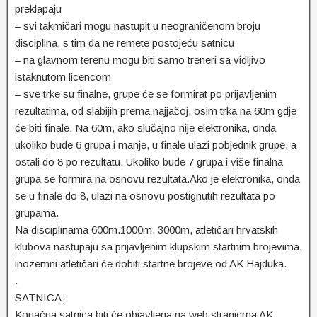
preklapaju
– svi takmičari mogu nastupit u neograničenom broju
disciplina, s tim da ne remete postojeću satnicu
– na glavnom terenu mogu biti samo treneri sa vidljivo
istaknutom licencom
– sve trke su finalne, grupe će se formirat po prijavljenim
rezultatima, od slabijih prema najjačoj, osim trka na 60m gdje
će biti finale. Na 60m, ako slučajno nije elektronika, onda
ukoliko bude 6 grupa i manje, u finale ulazi pobjednik grupe, a
ostali do 8 po rezultatu. Ukoliko bude 7 grupa i više finalna
grupa se formira na osnovu rezultata.Ako je elektronika, onda
se u finale do 8, ulazi na osnovu postignutih rezultata po
grupama.
Na disciplinama 600m.1000m, 3000m, atletičari hrvatskih
klubova nastupaju sa prijavljenim klupskim startnim brojevima,
inozemni atletičari će dobiti startne brojeve od AK Hajduka.
.
SATNICA:
Konačna satnica biti će objavljena na web stranicma AK