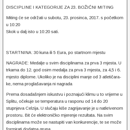
DISCIPLINE I KATEGORIJE ZA 23. BOŽIĆNI MITING
Miting će se održati u subotu, 23. prosinca, 2017. s početkom
u 10:20
Skok u dalj isto u 10:20 sati.
STARTNINA: 30 kuna ili 5 Eura, po startnom mjestu
NAGRADE: Medalje u svim disciplinama za prva 3 mjesta. U
trkama do 12. god osim medalja za prva 3 mjesta, za 4,5 i 6.
mjesto diplome. Ukoliko je na disciplini manje od 3 atletičara-
ke, nema proglašavanja ni nagrada
Prema dosadašnjem iskustvu i poznajući klimu u to vrijeme u
Splitu, očekuje se temperatura u rasponu od 14 do 20
stupnjeva Celzija. U slučaju kiše zagrijavanje je u natkrivenom
prostoru. Bit će elektroničko mjerenje rezultata. Na svim
disciplinama može se nastupiti van konkurencije, te se može
formirati dodatna grupa.