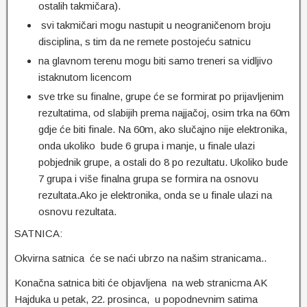
ostalih takmičara).
svi takmičari mogu nastupit u neograničenom broju
disciplina, s tim da ne remete postojeću satnicu
na glavnom terenu mogu biti samo treneri sa vidljivo
istaknutom licencom
sve trke su finalne, grupe će se formirat po prijavljenim
rezultatima, od slabijih prema najjačoj, osim trka na 60m
gdje će biti finale. Na 60m, ako slučajno nije elektronika,
onda ukoliko bude 6 grupa i manje, u finale ulazi
pobjednik grupe, a ostali do 8 po rezultatu. Ukoliko bude
7 grupa i više finalna grupa se formira na osnovu
rezultata.Ako je elektronika, onda se u finale ulazi na
osnovu rezultata.
SATNICA:
Okvirna satnica će se naći ubrzo na našim stranicama..
Konačna satnica biti će objavljena na web stranicma AK
Hajduka u petak, 22. prosinca, u popodnevnim satima