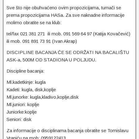
Sve što nije obuhvaćeno ovim propozicijama, tumači se
prema propozicijama HASa. Za sve naknadne informacije
molimo obratite se na klub:
tel/fax 021 381 271 ili mob. 091 569 64 97 (Katija Kovačević)
ili mob. 091 891 73 91 (Ivan Akrap)
DISCIPLINE BACANJA ĆE SE ODRŽATI NA BACALIŠTU
ASK-a, 500M OD STADIONA U POLJUDU.
Discipline bacanja:
Ml.kadetkinje: kugla
Kadeti: kugla, disk,koplje
Ml.junorke: kugla,kladivo,koplje,disk
Ml.juniori: koplje
Juniorke:koplje
Seniori: disk
Za informacije o disciplinama bacanja obratite se Tomislavu
Vraniću na mob: 0959122413