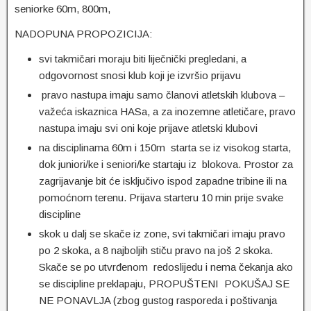
seniorke 60m, 800m,
NADOPUNA PROPOZICIJA:
svi takmičari moraju biti liječnički pregledani, a
odgovornost snosi klub koji je izvršio prijavu
pravo nastupa imaju samo članovi atletskih klubova –
važeća iskaznica HASa, a za inozemne atletičare, pravo
nastupa imaju svi oni koje prijave atletski klubovi
na disciplinama 60m i 150m starta se iz visokog starta,
dok juniori/ke i seniori/ke startaju iz blokova. Prostor za
zagrijavanje bit će isključivo ispod zapadne tribine ili na
pomoćnom terenu. Prijava starteru 10 min prije svake
discipline
skok u dalj se skače iz zone, svi takmičari imaju pravo
po 2 skoka, a 8 najboljih stiču pravo na još 2 skoka.
Skače se po utvrđenom redoslijedu i nema čekanja ako
se discipline preklapaju, PROPUŠTENI POKUŠAJ SE
NE PONAVLJA (zbog gustog rasporeda i poštivanja