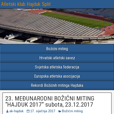
Atletski klub Hajduk Split
Božićni miting
Hrvatski atletski savez
Svjetska atletska federacija
Europska atletska asocijacija
Rekordi Božićnih mitinga Hajduka
23. MEĐUNARODNI BOŽIĆNI MITING
“HAJDUK 2017” subota, 23.12.2017
ak-hajduk
17. siječnja 2017
Božićni miting